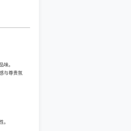
品味。
感与尊贵氛
性。