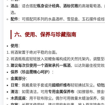
酒品
：适合搭配
瓶身设计经典、酒标优雅
的高端葡萄酒、
选。
配件
：可搭配同系列的水晶酒杯、雪茄盒、玉石摆件或线
六、使用、保养与珍藏指南
使用
：
将酒架置于绝对平稳的台面。
将酒瓶瓶底轻轻放入双鲤鱼嘴构成的天然托架内，调整至
建议每次仅使用一个酒架承托一瓶酒
，以达到最佳视觉效
保养（珍品需精心呵护）
：
金属部分
：
日常
：佩戴柔软手套或用
超细纤维布
轻轻拂拭灰尘。
切勿
清洁
：如需清洁，可用
专用金属保养布
（如擦银布、擦金
木质底座
：用干软布除尘。偶尔可用微量木蜡油保养，保
存放
：长期不使用时，建议用软布包裹，放入原装锦盒中