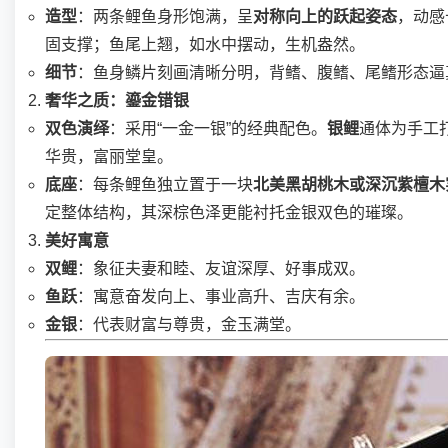
造型
：两条鲤鱼身形饱满，呈
对称向上的跃起姿态
，动感
固支撑；鱼尾上翘，如水中摆动，生机盎然。
细节
：鱼身鳞片刻画清晰分明，背鳍、腹鳍、尾鳍形态逼
奢华之质：鎏金错银
双色演绎
：采用“一金一银”的经典配色。
银鲤
通体为手工
华贵，富丽堂皇。
底座
：每条鲤鱼独立置于一块
北美黑胡桃木或深沉紫檀木
定整体结构，其深棕色泽更能衬托金银双色的璀璨。
美好寓意
双鲤
：象征夫妻和睦、友谊深厚、好事成双。
鱼跃
：寓意奋发向上、事业高升、吉庆有余。
金银
：代表财富与尊贵，金玉满堂。