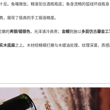
十足。鱼嘴微张，精准衔住酒瓶瓶底；鱼身流畅的弧线环绕瓶身
真，展现了极高的手工锻造精度。
打磨的
亮银/锡银色
，光泽清冷高贵；
金鲤
则施以
多层仿古鎏金工
实木底座
之上。木材经精细打磨与木蜡油处理，纹理深邃，质感