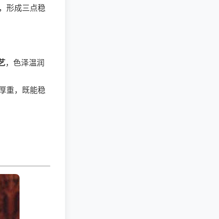
，形成三点稳
艺
，色泽温润
厚重，既能稳