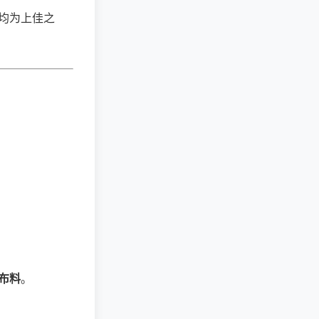
均为上佳之
布料
。