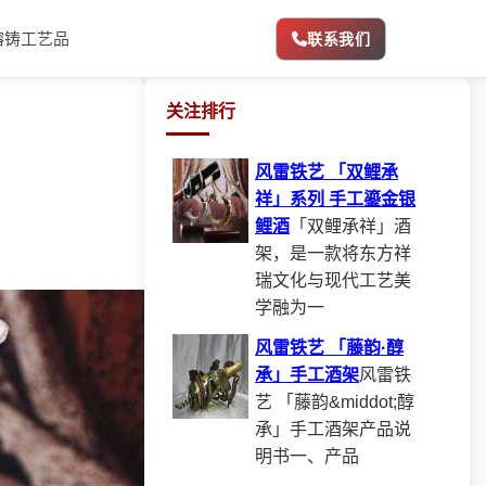
熔铸工艺品
联系我们
关注排行
风雷铁艺 「双鲤承
祥」系列 手工鎏金银
鲤酒
「双鲤承祥」酒
架，是一款将东方祥
瑞文化与现代工艺美
学融为一
风雷铁艺 「藤韵·醇
承」手工酒架
风雷铁
艺 「藤韵&middot;醇
承」手工酒架产品说
明书一、产品