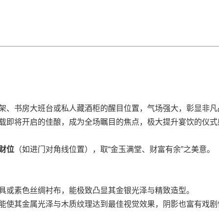
架、书房大班台或私人藏酒柜的醒目位置，气场强大，彰显非凡
载即将开启的佳酿，成为全场瞩目的焦点，极大提升宴饮的仪式
财位
（如进门对角线位置），取“金玉满堂、财富有余”之美意。
具或素色丝绸衬布，能极致凸显其金银光泽与精致造型。
能使其金属光泽与木质纹理达到最佳视觉效果，阴影也富有戏剧