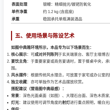
表面处理
银鲤：精细抛光/镀铑防氧化
单件净重
约 1.2 kg (含底座)
承重
稳固承托单瓶满装酒品
五、使用场景与陈设艺术
如图中典雅环境所示，本品专为以下场景而生：
核心展示
：可
成对并列陈列
于玄关端景台、客厅主墙博古
宴饮主角
：于重要家宴或商务宴请时，置于餐桌中央，承
围。
风水摆件
：根据传统风水理念，可放置于家宅或办公室的
独立收藏
：亦可单独作为艺术品摆放欣赏。
搭配建议（营造图中高级感）：
背景
：深色光面桌面（如图）、大理石台面、深色木质家
灯光
：建议使用可调节角度的
射灯
进行重点照明，暖白光
伴侣
：