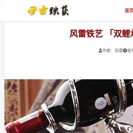
首
首页
>
产品展示
>
锻打工艺品
>
酒架书立
风雷铁艺 「双鲤
作者：风雷
发布