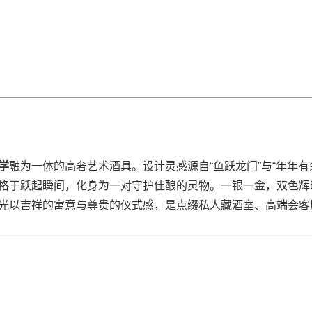
学
融为一体的高奢艺术酒具。设计灵感源自“鱼跃龙门”与“年年有
格于跃起瞬间，化身为一对守护佳酿的灵物。一银一金，双色辉
光以吉祥的寓意与尊贵的仪式感，是点缀私人藏酒室、高端会客