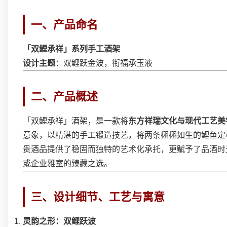
一、产品命名
「双鲤承祥」系列手工酒架
设计主题
：双鲤跃金波，衔福承玉液
二、产品概述
「双鲤承祥」酒架，是一款将
东方祥瑞文化与现代工艺美
意象，以精湛的手工锻造技艺，将两条栩栩如生的鲤鱼定
贵酒品提供了稳固而独特的艺术化承托，更赋予了品酒时
或企业雅室的臻藏之选。
三、设计细节、工艺与寓意
灵韵之形：双鲤跃波